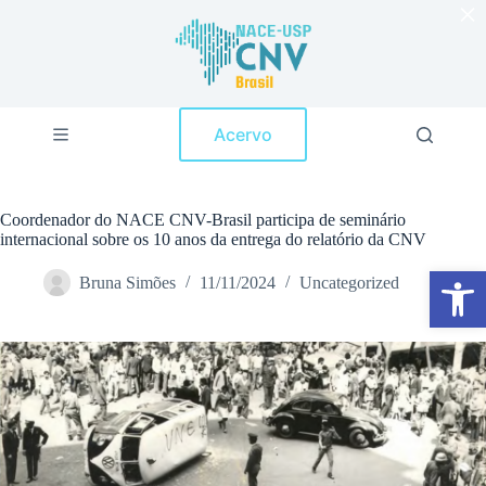
×
P
u
l
a
r
p
Acervo
a
r
a
o
c
Coordenador do NACE CNV-Brasil participa de seminário
o
internacional sobre os 10 anos da entrega do relatório da CNV
n
Abrir a barra de ferramentas
t
Bruna Simões
11/11/2024
Uncategorized
e
ú
d
o