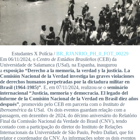
Estudantes X Polícia /
BR_RJANRIO_PH_0_FOT_00229
Em 06/11/2024, o
Centro de Estúdios Brasileños
(CEB) da
Universidade de Salamanca (USal), na Espanha, inaugurou
a
exposição “Derecho a la memoria, la verdad y la justicia. La
Comisión Nacional de la Verdad investiga las graves violaciones
de derechos humanos perpetradas por la dictadura militar en
Brasil (1964-1985)”
. E, em 07/11/2024, realizou-se o
seminário
internacional “Justicia, memoria y democracia. El legado del
informe de la Comisión Nacional de la Verdad en Brasil diez años
después”
, promovido pelo CEB em parceria com o
Instituto de
Iberoamérica
da USal. Os dois eventos guardam relação com a
passagem, em dezembro de 2024, do décimo aniversário do Relatório
Final da Comissão Nacional da Verdade do Brasil (CNV), tendo
contado com a participação do diretor do Instituto de Relações
Internacionais da Universidade de São Paulo, Pedro Dallari, que foi
relator e coordenador da CNV. As informações sobre os dois eventos