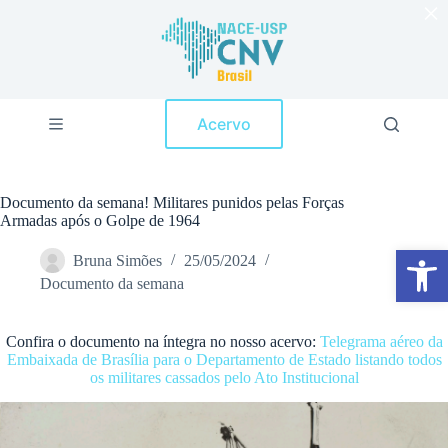
×
P
u
l
a
r
p
Acervo
a
r
a
o
c
Documento da semana! Militares punidos pelas Forças
o
Armadas após o Golpe de 1964
n
Abrir a barra de ferramentas
t
Bruna Simões
25/05/2024
e
Documento da semana
ú
d
o
Confira o documento na íntegra no nosso acervo:
Telegrama aéreo da
Embaixada de Brasília para o Departamento de Estado listando todos
os militares cassados pelo Ato Institucional