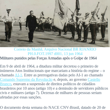
Correio da Manhã, Arquivo Nacional BR RJANRIO
PH.0.FOT.1997 d001, 13 jun 1964
Militares punidos pelas Forças Armadas após o Golpe de 1964
Em 9 de abril de 1964, a ditadura militar decretou o primeiro de
inúmeros Atos Institucionais que marcariam a história do regime – o
chamado
AI-1
. Entre as prerrogativas dadas pelo AI-1 ao chamado
Comando Supremo da Revolução
e, depois, ao governo
Castello
Branco
, estavam a suspensão de direitos políticos de cidadãos
brasileiros por 10 anos (artigo 10) e a demissão de servidores públicos
civis e militares (artigo 7). Dezenas de milhares de pessoas seriam
afetadas por essas sanções.
O documento desta semana do NACE CNV-Brasil, datado de 20 de