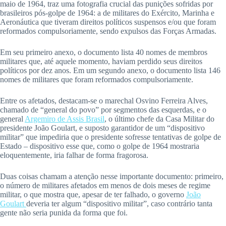
maio de 1964, traz uma fotografia crucial das punições sofridas por
brasileiros pós-golpe de 1964: a de militares do Exército, Marinha e
Aeronáutica que tiveram direitos políticos suspensos e/ou que foram
reformados compulsoriamente, sendo expulsos das Forças Armadas.
Em seu primeiro anexo, o documento lista 40 nomes de membros
militares que, até aquele momento, haviam perdido seus direitos
políticos por dez anos. Em um segundo anexo, o documento lista 146
nomes de militares que foram reformados compulsoriamente.
Entre os afetados, destacam-se o marechal Osvino Ferreira Alves,
chamado de “general do povo” por segmentos das esquerdas, e o
general
Argemiro de Assis Brasil
, o último chefe da Casa Militar do
presidente João Goulart, e suposto garantidor de um “dispositivo
militar” que impediria que o presidente sofresse tentativas de golpe de
Estado – dispositivo esse que, como o golpe de 1964 mostraria
eloquentemente, iria falhar de forma fragorosa.
Duas coisas chamam a atenção nesse importante documento: primeiro,
o número de militares afetados em menos de dois meses de regime
militar, o que mostra que, apesar de ter falhado, o governo
João
Goulart
deveria ter algum “dispositivo militar”, caso contrário tanta
gente não seria punida da forma que foi.