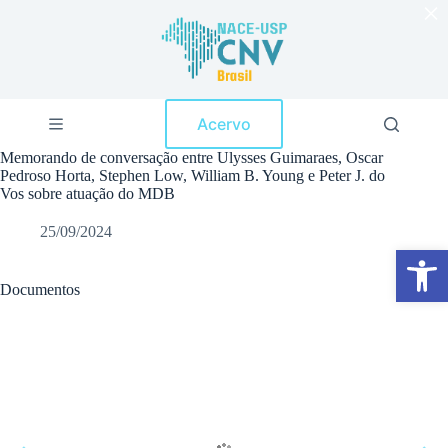
×
P
u
l
a
r
p
Acervo
a
r
Memorando de conversação entre Ulysses Guimaraes, Oscar
a
Pedroso Horta, Stephen Low, William B. Young e Peter J. do
o
Vos sobre atuação do MDB
c
o
25/09/2024
n
Abrir a barra de ferramentas
t
e
ú
Documentos
d
o