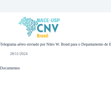
P
u
l
a
r
p
a
r
a
Telegrama aéreo enviado por Niles W. Bond para o Departamento de Estad
o
c
o
28/11/2024
n
t
e
Documentos
ú
d
o