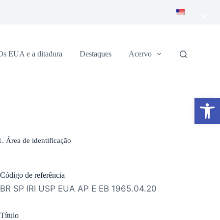
×
Os EUA e a ditadura
Destaques
Acervo
Abrir a barra de ferramentas
1. Área de identificação
Código de referência
BR SP IRI USP EUA AP E EB 1965.04.20
Título