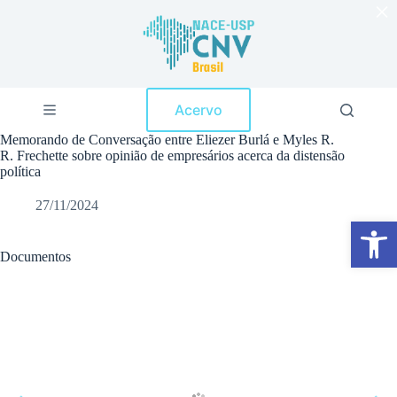
×
P
u
l
a
r
p
Acervo
a
r
Memorando de Conversação entre Eliezer Burlá e Myles R.
a
R. Frechette sobre opinião de empresários acerca da distensão
o
política
c
o
27/11/2024
n
Abrir a barra de ferramentas
t
e
ú
Documentos
d
o