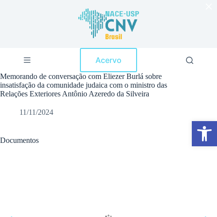
×
P
u
l
a
r
p
Acervo
a
r
Memorando de conversação com Eliezer Burlá sobre
a
insatisfação da comunidade judaica com o ministro das
o
Relações Exteriores Antônio Azeredo da Silveira
c
o
11/11/2024
n
Abrir a barra de ferramentas
t
e
ú
Documentos
d
o