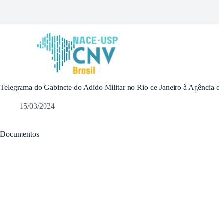
P
u
l
a
r
p
a
r
a
Telegrama do Gabinete do Adido Militar no Rio de Janeiro à Agência d
o
c
o
15/03/2024
n
t
e
Documentos
ú
d
o