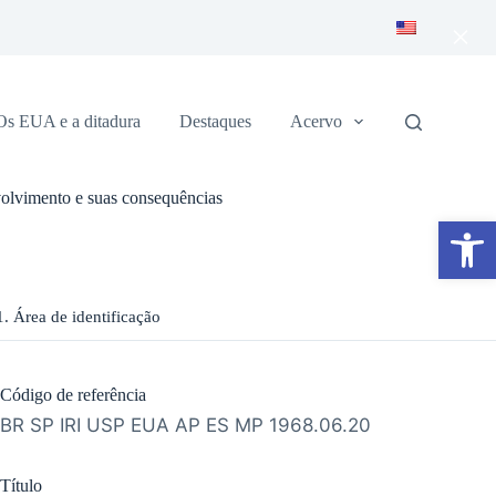
×
Os EUA e a ditadura
Destaques
Acervo
volvimento e suas consequências
Abrir a barra de ferramentas
1. Área de identificação
Código de referência
BR SP IRI USP EUA AP ES MP 1968.06.20
Título