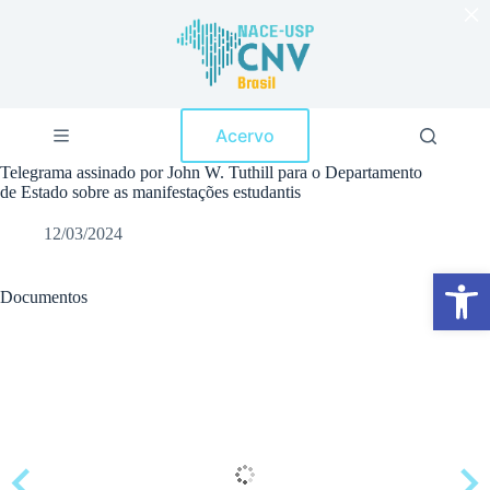
×
P
u
l
a
r
p
Acervo
a
r
Telegrama assinado por John W. Tuthill para o Departamento
a
de Estado sobre as manifestações estudantis
o
c
12/03/2024
o
n
Abrir a barra de ferramentas
t
e
Documentos
ú
d
o