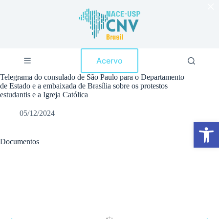
×
P
u
l
a
r
p
Acervo
a
r
Telegrama do consulado de São Paulo para o Departamento
a
de Estado e a embaixada de Brasília sobre os protestos
o
estudantis e a Igreja Católica
c
o
05/12/2024
n
Abrir a barra de ferramentas
t
e
ú
Documentos
d
o