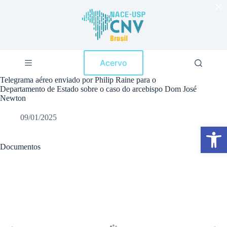
×
P
u
l
a
r
p
Acervo
a
r
Telegrama aéreo enviado por Philip Raine para o
a
Departamento de Estado sobre o caso do arcebispo Dom José
o
Newton
c
o
09/01/2025
n
Abrir a barra de ferramentas
t
e
ú
Documentos
d
o