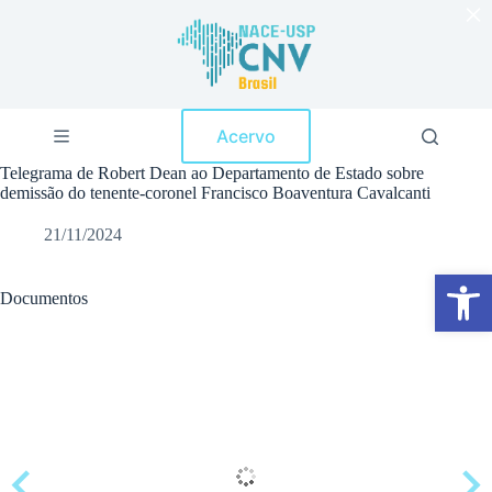
×
P
u
l
a
r
p
Acervo
a
r
Telegrama de Robert Dean ao Departamento de Estado sobre
a
demissão do tenente-coronel Francisco Boaventura Cavalcanti
o
c
21/11/2024
o
n
Abrir a barra de ferramentas
t
e
Documentos
ú
d
o