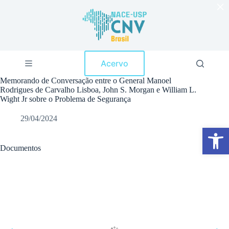
×
P
u
l
a
r
p
Acervo
a
r
Memorando de Conversação entre o General Manoel
a
Rodrigues de Carvalho Lisboa, John S. Morgan e William L.
o
Wight Jr sobre o Problema de Segurança
c
o
29/04/2024
n
Abrir a barra de ferramentas
t
e
ú
Documentos
d
o