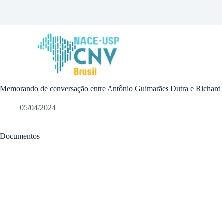
P
u
l
a
r
p
a
r
a
Memorando de conversação entre Antônio Guimarães Dutra e Richard H
o
c
o
05/04/2024
n
t
e
Documentos
ú
d
o