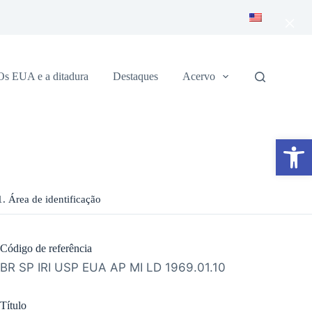
×
Os EUA e a ditadura
Destaques
Acervo
Abrir a barra de ferramentas
1. Área de identificação
Código de referência
BR SP IRI USP EUA AP MI LD 1969.01.10
Título