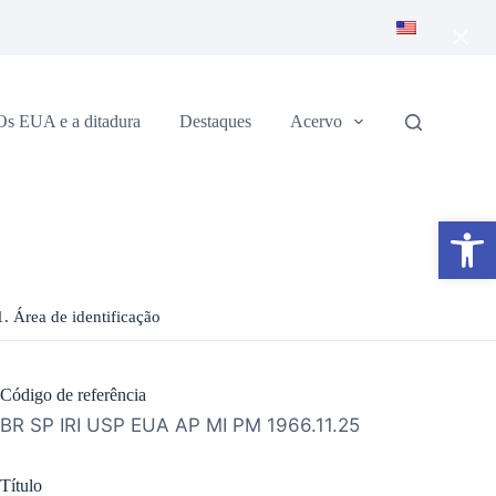
×
Os EUA e a ditadura
Destaques
Acervo
Abrir a barra de ferramentas
1. Área de identificação
Código de referência
BR SP IRI USP EUA AP MI PM 1966.11.25
Título