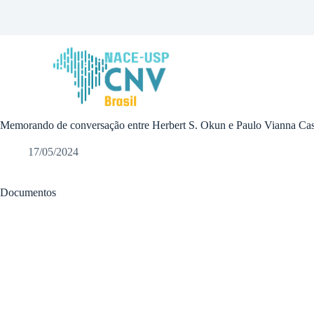
P
u
l
a
r
p
a
r
a
Memorando de conversação entre Herbert S. Okun e Paulo Vianna Cast
o
c
o
17/05/2024
n
t
e
Documentos
ú
d
o