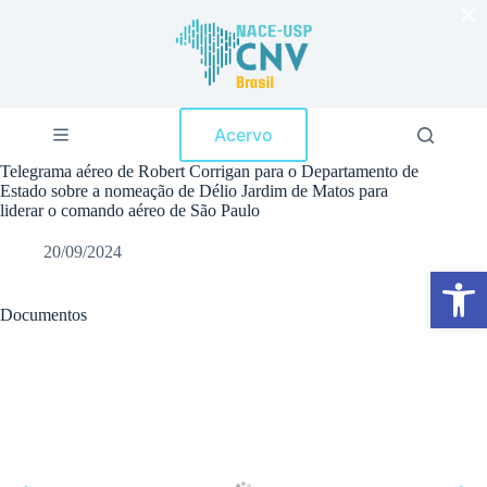
×
P
u
l
a
r
p
Acervo
a
r
Telegrama aéreo de Robert Corrigan para o Departamento de
a
Estado sobre a nomeação de Délio Jardim de Matos para
o
liderar o comando aéreo de São Paulo
c
o
20/09/2024
n
Abrir a barra de ferramentas
t
e
ú
Documentos
d
o