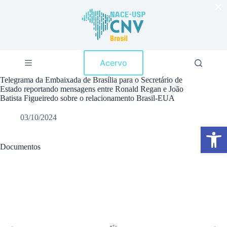
×
P
u
l
a
r
p
Acervo
a
r
Telegrama da Embaixada de Brasília para o Secretário de
a
Estado reportando mensagens entre Ronald Regan e João
o
Batista Figueiredo sobre o relacionamento Brasil-EUA
c
o
03/10/2024
n
Abrir a barra de ferramentas
t
e
ú
Documentos
d
o