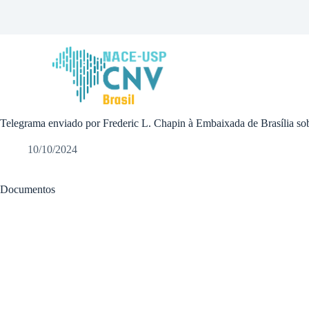
P
u
l
a
r
p
a
r
a
Telegrama enviado por Frederic L. Chapin à Embaixada de Brasília sob
o
c
o
10/10/2024
n
t
e
Documentos
ú
d
o