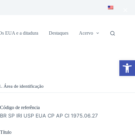
×
Os EUA e a ditadura
Destaques
Acervo
Abrir a barra de ferramentas
1. Área de identificação
Código de referência
BR SP IRI USP EUA CP AP CI 1975.06.27
Título