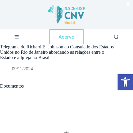
×
P
u
l
a
r
p
Acervo
a
r
Telegrama de Richard E. Johnson ao Consulado dos Estados
a
Unidos no Rio de Janeiro abordando as relações entre o
o
Estado e a Igreja no Brasil
c
o
09/11/2024
n
Abrir a barra de ferramentas
t
e
ú
Documentos
d
o