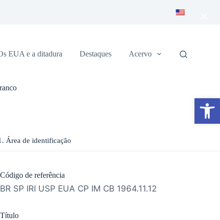
×
Os EUA e a ditadura
Destaques
Acervo
Branco
Abrir a barra de ferramentas
1. Área de identificação
Código de referência
BR SP IRI USP EUA CP IM CB 1964.11.12
Título