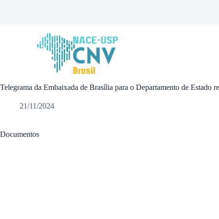
P
u
l
a
r
p
a
r
a
Telegrama da Embaixada de Brasília para o Departamento de Estado re
o
c
o
21/11/2024
n
t
e
Documentos
ú
d
o