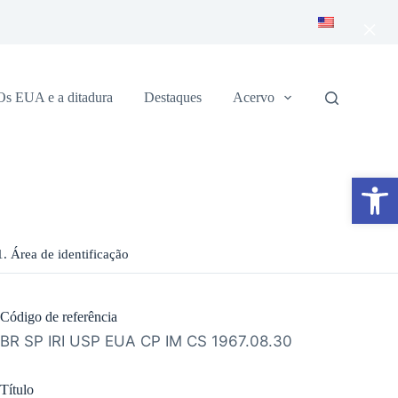
×
Os EUA e a ditadura
Destaques
Acervo
Abrir a barra de ferramentas
1. Área de identificação
Código de referência
BR SP IRI USP EUA CP IM CS 1967.08.30
Título