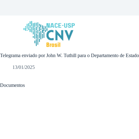
P
u
l
a
r
p
a
r
a
Telegrama enviado por John W. Tuthill para o Departamento de Esta
o
c
o
13/01/2025
n
t
e
Documentos
ú
d
o