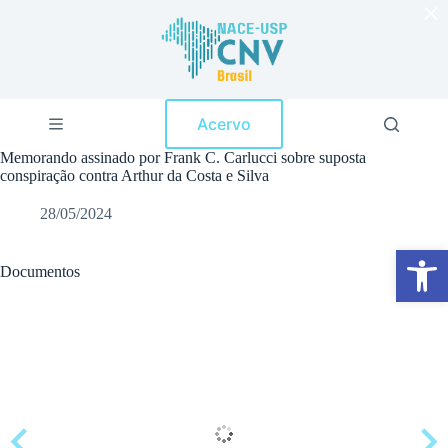
×
P
u
l
a
r
p
Acervo
a
r
Memorando assinado por Frank C. Carlucci sobre suposta
a
conspiração contra Arthur da Costa e Silva
o
c
28/05/2024
o
n
Abrir a barra de ferramentas
t
e
Documentos
ú
d
o