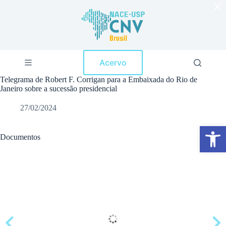
×
P
u
l
a
r
p
Acervo
a
r
Telegrama de Robert F. Corrigan para a Embaixada do Rio de
a
Janeiro sobre a sucessão presidencial
o
c
27/02/2024
o
n
Abrir a barra de ferramentas
t
e
Documentos
ú
d
o