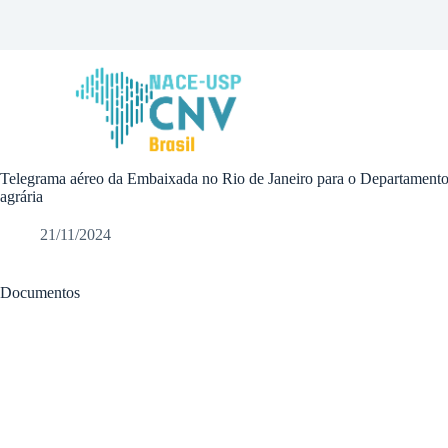
P
u
l
a
r
p
a
r
a
Telegrama aéreo da Embaixada no Rio de Janeiro para o Departamento 
o
agrária
c
o
n
21/11/2024
t
e
ú
Documentos
d
o