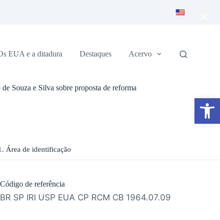
×
Os EUA e a ditadura
Destaques
Acervo
de Souza e Silva sobre proposta de reforma
Abrir a barra de ferramentas
1. Área de identificação
Código de referência
BR SP IRI USP EUA CP RCM CB 1964.07.09