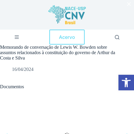
×
P
u
l
a
r
p
Acervo
a
r
Memorando de conversação de Lewis W. Bowden sobre
a
assuntos relacionados à constituição do governo de Arthur da
o
Costa e Silva
c
o
16/04/2024
n
Abrir a barra de ferramentas
t
e
ú
Documentos
d
o