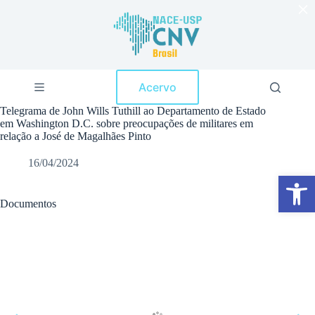
×
P
u
l
a
r
p
Acervo
a
r
Telegrama de John Wills Tuthill ao Departamento de Estado
a
em Washington D.C. sobre preocupações de militares em
o
relação a José de Magalhães Pinto
c
o
16/04/2024
n
Abrir a barra de ferramentas
t
e
ú
Documentos
d
o