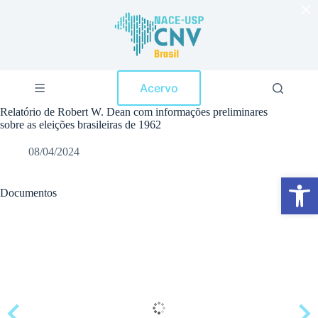
×
P
u
l
a
r
p
Acervo
a
r
Relatório de Robert W. Dean com informações preliminares
a
sobre as eleições brasileiras de 1962
o
c
08/04/2024
o
n
Abrir a barra de ferramentas
t
e
Documentos
ú
d
o