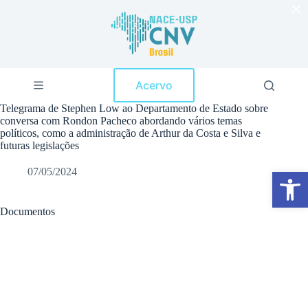
×
P
u
l
a
r
p
Acervo
a
r
Telegrama de Stephen Low ao Departamento de Estado sobre
a
conversa com Rondon Pacheco abordando vários temas
o
políticos, como a administração de Arthur da Costa e Silva e
c
futuras legislações
o
n
07/05/2024
Abrir a barra de ferramentas
t
e
ú
d
Documentos
o