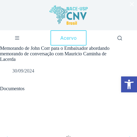
×
P
u
l
a
r
p
Acervo
a
r
Memorando de John Corr para o Embaixador abordando
a
memorando de conversação com Mauricio Caminha de
o
Lacerda
c
o
30/09/2024
n
Abrir a barra de ferramentas
t
e
ú
Documentos
d
o