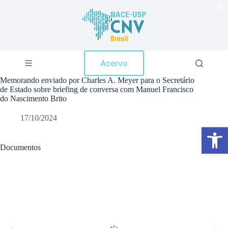
×
P
u
l
a
r
p
Acervo
a
r
Memorando enviado por Charles A. Meyer para o Secretário
a
de Estado sobre briefing de conversa com Manuel Francisco
o
do Nascimento Brito
c
o
17/10/2024
n
Abrir a barra de ferramentas
t
e
ú
Documentos
d
o