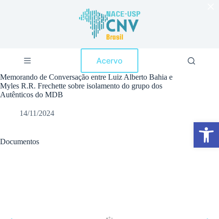
×
P
u
l
a
r
p
Acervo
a
r
Memorando de Conversação entre Luiz Alberto Bahia e
a
Myles R.R. Frechette sobre isolamento do grupo dos
o
Autênticos do MDB
c
o
14/11/2024
n
Abrir a barra de ferramentas
t
e
ú
Documentos
d
o