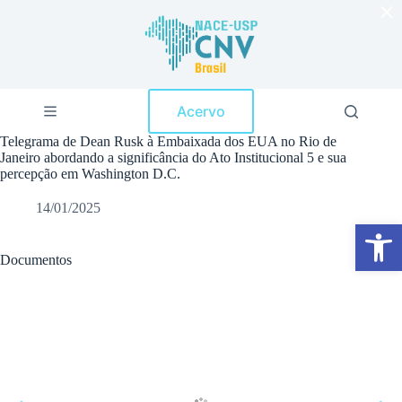
×
P
u
l
a
r
p
Acervo
a
r
Telegrama de Dean Rusk à Embaixada dos EUA no Rio de
a
Janeiro abordando a significância do Ato Institucional 5 e sua
o
percepção em Washington D.C.
c
o
14/01/2025
n
Abrir a barra de ferramentas
t
e
ú
Documentos
d
o