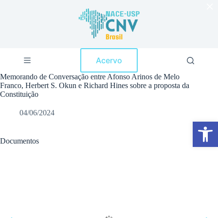
×
P
u
l
a
r
p
Acervo
a
r
Memorando de Conversação entre Afonso Arinos de Melo
a
Franco, Herbert S. Okun e Richard Hines sobre a proposta da
o
Constituição
c
o
04/06/2024
n
Abrir a barra de ferramentas
t
e
ú
Documentos
d
o