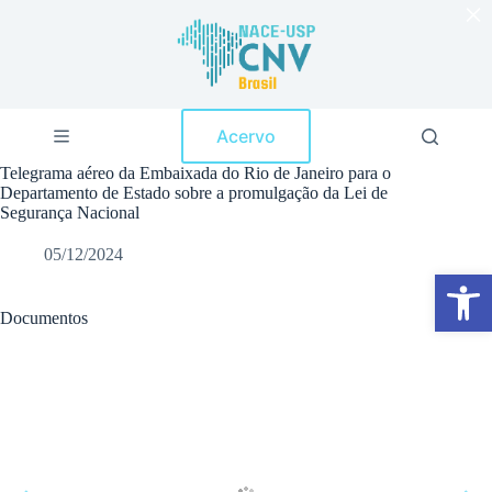
×
P
u
l
a
r
p
Acervo
a
r
Telegrama aéreo da Embaixada do Rio de Janeiro para o
a
Departamento de Estado sobre a promulgação da Lei de
o
Segurança Nacional
c
o
05/12/2024
n
Abrir a barra de ferramentas
t
e
ú
Documentos
d
o