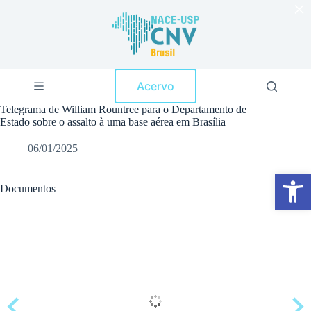
×
P
u
l
a
r
p
Acervo
a
r
Telegrama de William Rountree para o Departamento de
a
Estado sobre o assalto à uma base aérea em Brasília
o
c
06/01/2025
o
n
Abrir a barra de ferramentas
t
e
Documentos
ú
d
o