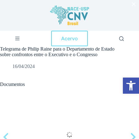
×
P
u
l
a
r
p
Acervo
a
r
Telegrama de Philip Raine para o Departamento de Estado
a
sobre confrontos entre o Executivo e o Congresso
o
c
16/04/2024
o
n
Abrir a barra de ferramentas
t
e
Documentos
ú
d
o