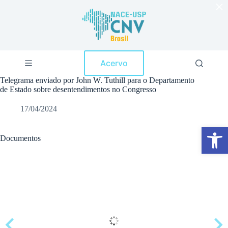
×
P
u
l
a
r
p
Acervo
a
r
Telegrama enviado por John W. Tuthill para o Departamento
a
de Estado sobre desentendimentos no Congresso
o
c
17/04/2024
o
n
Abrir a barra de ferramentas
t
e
Documentos
ú
d
o