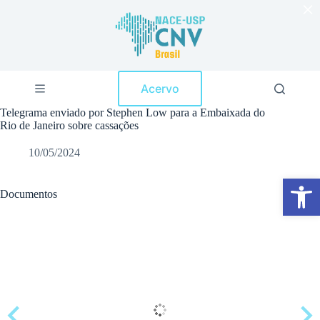
×
P
u
l
a
r
p
Acervo
a
r
Telegrama enviado por Stephen Low para a Embaixada do
a
Rio de Janeiro sobre cassações
o
c
10/05/2024
o
n
Abrir a barra de ferramentas
t
e
Documentos
ú
d
o