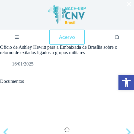
×
P
u
l
a
r
p
Acervo
a
r
Ofício de Ashley Hewitt para a Embaixada de Brasília sobre o
a
retorno de exilados ligados a grupos militares
o
c
16/01/2025
o
n
Abrir a barra de ferramentas
t
e
Documentos
ú
d
o