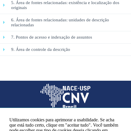
5. Área de fontes relacionadas: existência e localização dos
originais
6. Área de fontes relacionadas: unidades de descrição
relacionadas
7. Pontos de acesso e indexação de assuntos
Necessário
Esses cookies
9. Área de controle da descrição
não são
opcionais. São
necessários
para o
funcionamento
do site.
Estatísticas
Para que
possamos
melhorar a
Utilizamos cookies para aprimorar a usabilidade. Se acha
funcionalidade
que está tudo certo, clique em "aceitar tudo". Você também
e a estrutura
Redes sociais
pode escolher que tipo de cookies deseja clicando em
do site, com