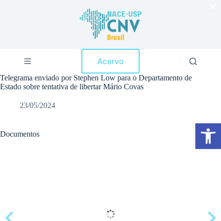
×
P
u
l
a
r
p
Acervo
a
r
Telegrama enviado por Stephen Low para o Departamento de
a
Estado sobre tentativa de libertar Mário Covas
o
c
23/05/2024
o
n
Abrir a barra de ferramentas
t
e
Documentos
ú
d
o