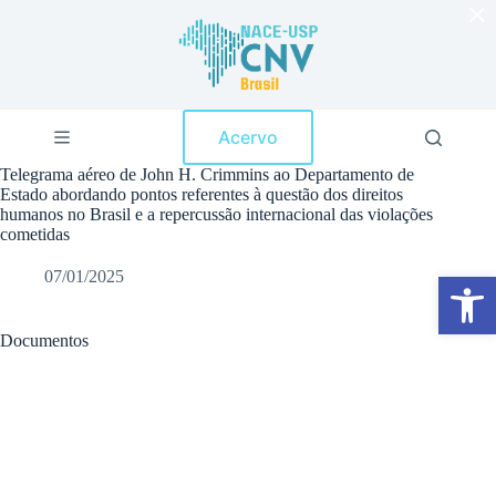
×
P
u
l
a
r
p
Acervo
a
r
Telegrama aéreo de John H. Crimmins ao Departamento de
a
Estado abordando pontos referentes à questão dos direitos
o
humanos no Brasil e a repercussão internacional das violações
c
cometidas
o
n
07/01/2025
Abrir a barra de ferramentas
t
e
ú
d
Documentos
o