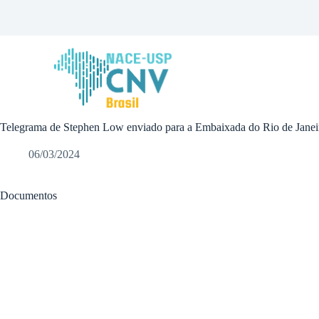
P
u
l
a
r
p
a
r
a
Telegrama de Stephen Low enviado para a Embaixada do Rio de Janeiro
o
c
o
06/03/2024
n
t
e
Documentos
ú
d
o