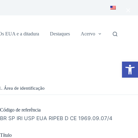
×
Os EUA e a ditadura
Destaques
Acervo
Abrir a barra de ferramentas
1. Área de identificação
Código de referência
BR SP IRI USP EUA RIPEB D CE 1969.09.07/4
Título