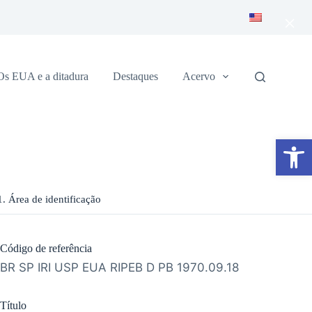
×
Os EUA e a ditadura
Destaques
Acervo
Abrir a barra de ferramentas
1. Área de identificação
Código de referência
BR SP IRI USP EUA RIPEB D PB 1970.09.18
Título