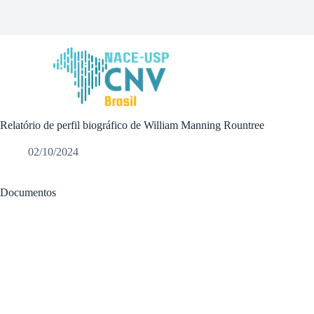
P
u
l
a
r
p
a
r
a
Relatório de perfil biográfico de William Manning Rountree
o
c
o
02/10/2024
n
t
e
Documentos
ú
d
o