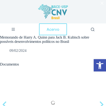
×
P
u
l
a
r
p
Acervo
a
r
Memorando de Harry A. Quinn para Jack B. Kubisch sobre
a
possíveis desenvolvimentos políticos no Brasil
o
c
09/02/2024
o
n
Abrir a barra de ferramentas
t
e
Documentos
ú
d
o