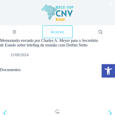
×
P
u
l
a
r
p
Acervo
a
r
Memorando enviado por Charles A. Meyer para o Secretário
a
de Estado sobre briefing de reunião com Delfim Netto
o
c
11/09/2024
o
n
Abrir a barra de ferramentas
t
e
Documentos
ú
d
o