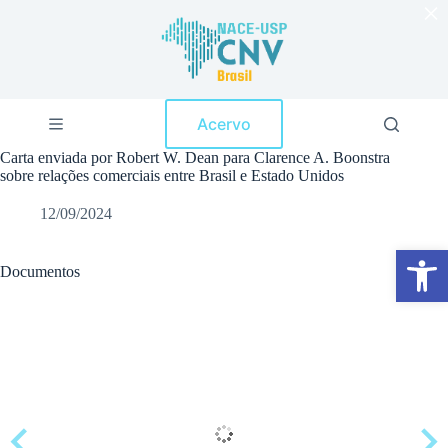
×
P
u
l
a
r
p
Acervo
a
r
Carta enviada por Robert W. Dean para Clarence A. Boonstra
a
sobre relações comerciais entre Brasil e Estado Unidos
o
c
12/09/2024
o
n
Abrir a barra de ferramentas
t
e
Documentos
ú
d
o