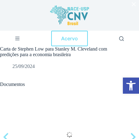
×
P
u
l
a
r
p
Acervo
a
r
Carta de Stephen Low para Stanley M. Cleveland com
a
predições para a economia brasileira
o
c
25/09/2024
o
n
Abrir a barra de ferramentas
t
e
Documentos
ú
d
o