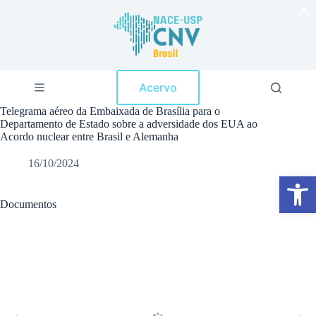
×
P
u
l
a
r
p
Acervo
a
r
Telegrama aéreo da Embaixada de Brasília para o
a
Departamento de Estado sobre a adversidade dos EUA ao
o
Acordo nuclear entre Brasil e Alemanha
c
o
16/10/2024
n
Abrir a barra de ferramentas
t
e
ú
Documentos
d
o