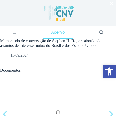
×
P
u
l
a
r
p
Acervo
a
r
Memorando de conversação de Stephen H. Rogers abordando
a
assuntos de interesse mútuo do Brasil e dos Estados Unidos
o
c
11/09/2024
o
n
Abrir a barra de ferramentas
t
e
Documentos
ú
d
o