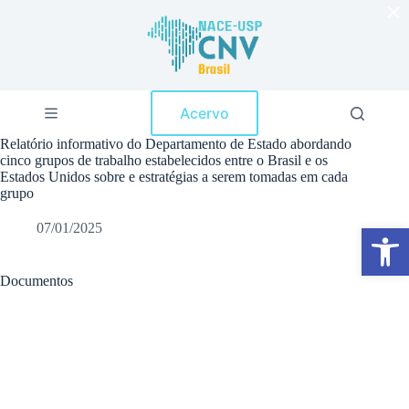
×
P
u
l
a
r
p
Acervo
a
r
Relatório informativo do Departamento de Estado abordando
a
cinco grupos de trabalho estabelecidos entre o Brasil e os
o
Estados Unidos sobre e estratégias a serem tomadas em cada
c
grupo
o
n
07/01/2025
Abrir a barra de ferramentas
t
e
ú
d
Documentos
o