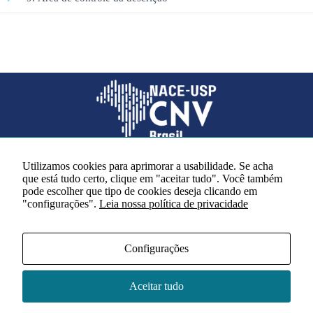
Necessário
Esses cookies
não são
opcionais. São
necessários
para o
Utilizamos cookies para aprimorar a usabilidade. Se acha
funcionamento
que está tudo certo, clique em "aceitar tudo". Você também
Redes sociais
do site.
pode escolher que tipo de cookies deseja clicando em
"configurações".
Leia nossa política de privacidade
Estatísticas
Configurações
Para que
possamos
Acervo NACE IRI
melhorar a
Regimento
Aceitar tudo
funcionalidade
Contato
e a estrutura
Política de Privacidade
do site, com