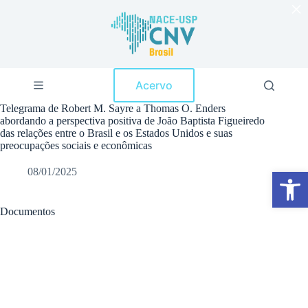
×
P
u
l
a
r
p
Acervo
a
r
Telegrama de Robert M. Sayre a Thomas O. Enders
a
abordando a perspectiva positiva de João Baptista Figueiredo
o
das relações entre o Brasil e os Estados Unidos e suas
c
preocupações sociais e econômicas
o
n
08/01/2025
Abrir a barra de ferramentas
t
e
ú
d
Documentos
o